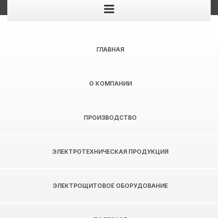
Главная
>
по индивидуальному проекту
ГЛАВНАЯ
ПОЛЕЗНОЕ
О КОМПАНИИ
ПРОИЗВОДСТВО
ЭЛЕКТРОТЕХНИЧЕСКАЯ ПРОДУКЦИЯ
ПО ИНДИВИДУАЛЬНОМУ
ЭЛЕКТРОЩИТОВОЕ ОБОРУДОВАНИЕ
ПРОЕКТУ