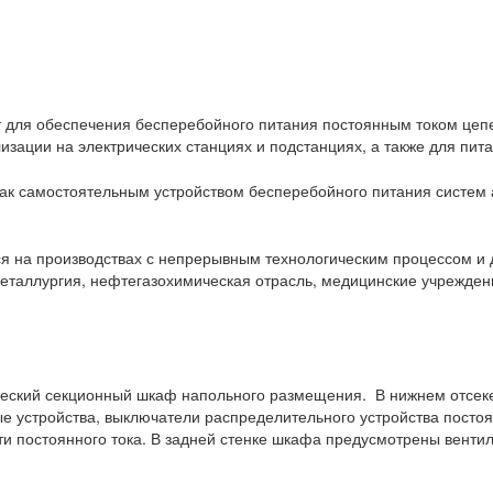
для обеспечения бесперебойного питания постоянным током цепе
изации на электрических станциях и подстанциях, а также для пит
как самостоятельным устройством бесперебойного питания систем а
я на производствах с непрерывным технологическим процессом и
еталлургия, нефтегазохимическая отрасль, медицинские учреждени
еский секционный шкаф напольного размещения. В нижнем отсеке
 устройства, выключатели распределительного устройства постоя
ти постоянного тока. В задней стенке шкафа предусмотрены венти