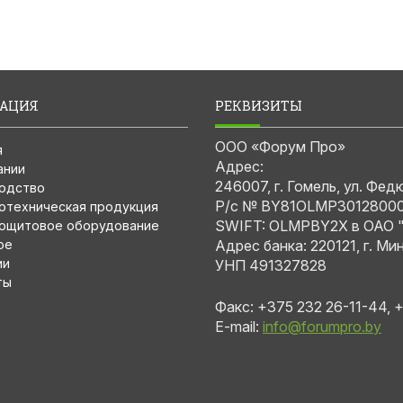
АЦИЯ
РЕКВИЗИТЫ
ООО «Форум Про»
я
Адрес:
ании
246007, г. Гомель, ул. Фед
одство
Р/с № BY81OLMP3012800
отехническая продукция
SWIFT: OLMPBY2X в ОАО "
ощитовое оборудование
ое
Адрес банка: 220121, г. Ми
ии
УНП 491327828
ты
Факс: +375 232 26-11-44, 
E-mail:
info@forumpro.by