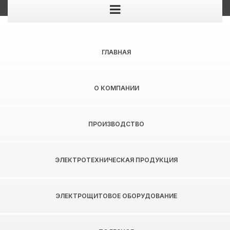
ШКАФ УПРАВЛЕНИЯ
ГЛАВНАЯ
ВЕНТИЛЯЦИЕЙ:
НАЗНАЧЕНИЕ И КРАТКАЯ
О КОМПАНИИ
ХАРАКТЕРИСТИКА
ПРОИЗВОДСТВО
ЭЛЕКТРОТЕХНИЧЕСКАЯ ПРОДУКЦИЯ
ЭЛЕКТРОЩИТОВОЕ ОБОРУДОВАНИЕ